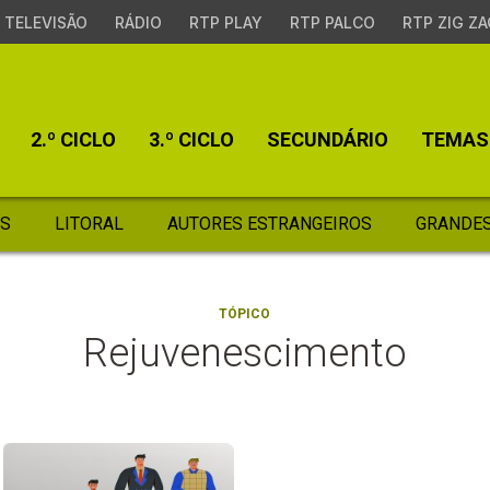
TELEVISÃO
RÁDIO
RTP PLAY
RTP PALCO
RTP ZIG ZA
2.º CICLO
3.º CICLO
SECUNDÁRIO
TEMAS
S
LITORAL
AUTORES ESTRANGEIROS
GRANDES
TÓPICO
Rejuvenescimento