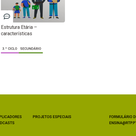
Estrutura Etária –
características
3.º CICLO
SECUNDÁRIO
PLICADORES
PROJETOS ESPECIAIS
FORMULÁRIO D
DCASTS
ENSINA@RTP.P