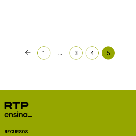
…
1
3
4
5
RECURSOS