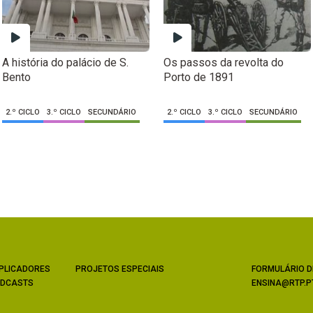
A história do palácio de S.
Os passos da revolta do
Bento
Porto de 1891
2.º CICLO
3.º CICLO
SECUNDÁRIO
2.º CICLO
3.º CICLO
SECUNDÁRIO
PLICADORES
PROJETOS ESPECIAIS
FORMULÁRIO D
DCASTS
ENSINA@RTP.P