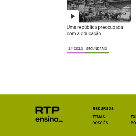
Uma república preocupada
com a educação
3.º CICLO
SECUNDÁRIO
RECURSOS
TEMAS
EX
DOSSIÊS
PO