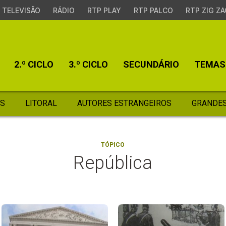
TELEVISÃO
RÁDIO
RTP PLAY
RTP PALCO
RTP ZIG ZA
2.º CICLO
3.º CICLO
SECUNDÁRIO
TEMAS
S
LITORAL
AUTORES ESTRANGEIROS
GRANDES
TÓPICO
República