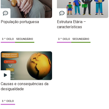
População portuguesa
Estrutura Etária –
características
3.º CICLO
SECUNDÁRIO
3.º CICLO
SECUNDÁRIO
Causas e consequências da
desigualdade
3.º CICLO