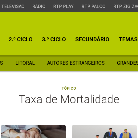
TELEVISÃO
RÁDIO
RTP PLAY
RTP PALCO
RTP ZIG ZA
2.º CICLO
3.º CICLO
SECUNDÁRIO
TEMAS
S
LITORAL
AUTORES ESTRANGEIROS
GRANDES
TÓPICO
Taxa de Mortalidade