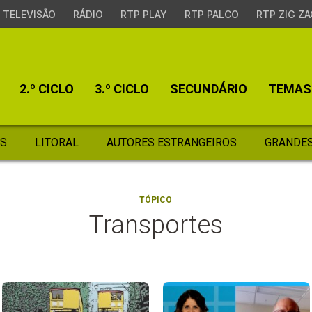
TELEVISÃO
RÁDIO
RTP PLAY
RTP PALCO
RTP ZIG ZA
2.º CICLO
3.º CICLO
SECUNDÁRIO
TEMAS
S
LITORAL
AUTORES ESTRANGEIROS
GRANDES
TÓPICO
Transportes