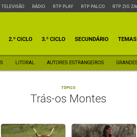
TELEVISÃO
RÁDIO
RTP PLAY
RTP PALCO
RTP ZIG ZA
2.º CICLO
3.º CICLO
SECUNDÁRIO
TEMAS
S
LITORAL
AUTORES ESTRANGEIROS
GRANDES
TÓPICO
Trás-os Montes