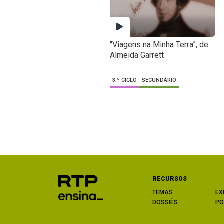
“Viagens na Minha Terra”, de
Almeida Garrett
3.º CICLO
SECUNDÁRIO
RECURSOS
TEMAS
EX
DOSSIÊS
PO