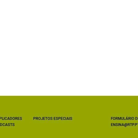
PLICADORES
PROJETOS ESPECIAIS
FORMULÁRIO D
DCASTS
ENSINA@RTP.P