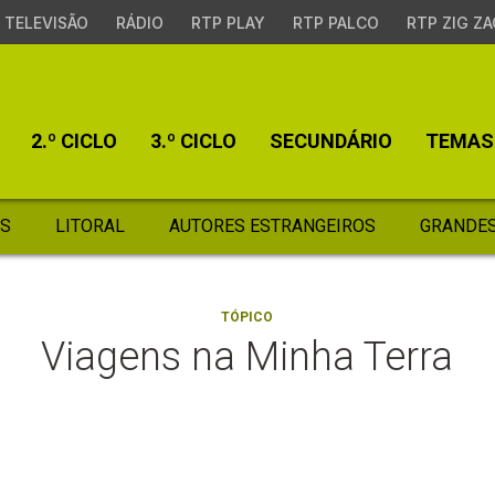
TELEVISÃO
RÁDIO
RTP PLAY
RTP PALCO
RTP ZIG ZA
2.º CICLO
3.º CICLO
SECUNDÁRIO
TEMAS
S
LITORAL
AUTORES ESTRANGEIROS
GRANDES
TÓPICO
Viagens na Minha Terra