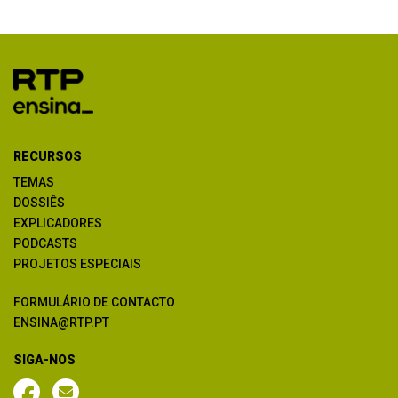
RECURSOS
TEMAS
DOSSIÊS
EXPLICADORES
PODCASTS
PROJETOS ESPECIAIS
FORMULÁRIO DE CONTACTO
ENSINA@RTP.PT
SIGA-NOS