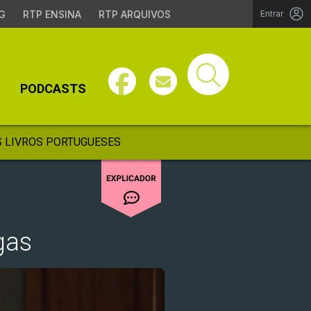
G
RTP ENSINA
RTP ARQUIVOS
Entrar
PODCASTS
 LIVROS PORTUGUESES
gas