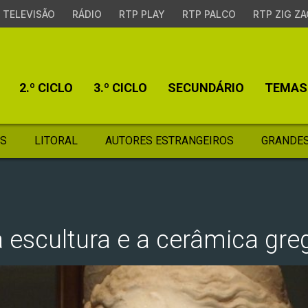
TELEVISÃO
RÁDIO
RTP PLAY
RTP PALCO
RTP ZIG ZA
2.º CICLO
3.º CICLO
SECUNDÁRIO
TEMAS
S
LITORAL
AUTORES ESTRANGEIROS
GRANDES
 a escultura e a cerâmica gre