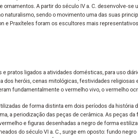
 e ornamentos. A partir do século IV a. C. desenvolve-se
 ao naturalismo, sendo o movimento uma das suas principa
íron e Praxíteles foram os escultores mais representativo
 e pratos ligados a atividades domésticas, para uso diár
 dos heróis, cenas mitológicas, festividades religiosas e
 eram fundamentalmente o vermelho vivo, o vermelho ocre
ilizadas de forma distinta em dois períodos da história d
ma, a periodização das peças de cerâmica. As peças da 
rmelho e figuras desenhadas a negro de forma estiliza
 meados do século VI a. C., surge em oposto: fundo negro