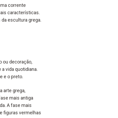
 uma corrente
is características.
s da escultura grega.
io ou decoração,
 a vida quotidiana.
 e o preto.
a arte grega,
fase mais antiga
da. A fase mais
 e figuras vermelhas