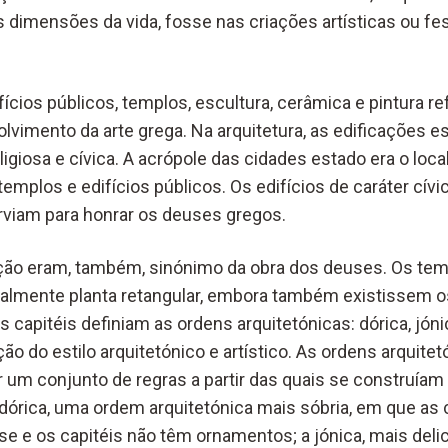
 dimensões da vida, fosse nas criações artísticas ou fe
ícios públicos, templos, escultura, cerâmica e pintura r
lvimento da arte grega. Na arquitetura, as edificações 
ligiosa e cívica. A acrópole das cidades estado era o loc
emplos e edifícios públicos. Os edifícios de caráter cív
erviam para honrar os deuses gregos.
ição eram, também, sinónimo da obra dos deuses. Os te
mente planta retangular, embora também existissem os 
 capitéis definiam as ordens arquitetónicas: dórica, jónic
o do estilo arquitetónico e artístico. As ordens arquitet
 um conjunto de regras a partir das quais se construíam 
órica, uma ordem arquitetónica mais sóbria, em que as 
 e os capitéis não têm ornamentos; a jónica, mais del