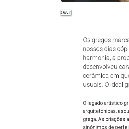
Ouvir
Os gregos marca
nossos dias cópi
harmonia, a prop
desenvolveu cara
cerâmica em que
usuais. O ideal 
O legado artístico g
arquitetónicas, esc
grega. As criações a
sinónimos de perfei