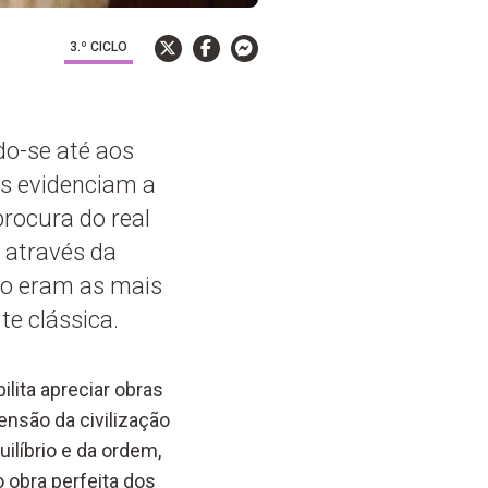
3.º CICLO
do-se até aos
as evidenciam a
procura do real
 através da
no eram as mais
te clássica.
lita apreciar obras
ensão da civilização
ilíbrio e da ordem,
 obra perfeita dos