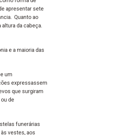
, como forma de
 de apresentar sete
ância. Quanto ao
 altura da cabeça.
ia e a maioria das
 e um
iações expressassem
levos que surgiram
s ou de
telas funerárias
às vestes, aos