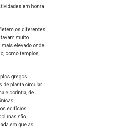
stividades em honra
efletem os diferentes
estavam muito
al mais elevado onde
ico, como templos,
mplos gregos
de planta circular.
a e coríntia, de
ónicas
os edifícios.
colunas não
icada em que as