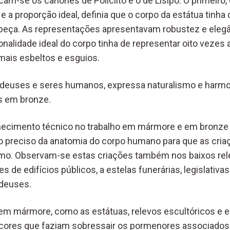
am-se os cânones de Policlito e o de Lisipo. O primeiro
e a proporção ideal, definia que o corpo da estátua tinha
abeça. As representações apresentavam robustez e eleg
nalidade ideal do corpo tinha de representar oito vezes a
mais esbeltos e esguios.
deuses e seres humanos, expressa naturalismo e harmon
s em bronze.
hecimento técnico no trabalho em mármore e em bronze
 preciso da anatomia do corpo humano para que as cr
ismo. Observam-se estas criações também nos baixos re
s de edifícios públicos, a estelas funerárias, legislativa
deuses.
m mármore, como as estátuas, relevos escultóricos e es
cores que faziam sobressair os pormenores associados 