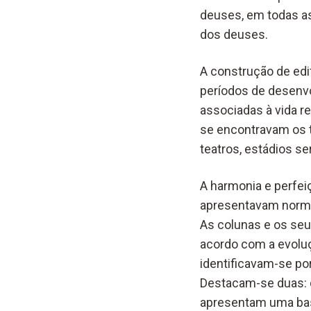
deuses, em todas as
dos deuses.
A construção de edif
períodos de desenvo
associadas à vida re
se encontravam os t
teatros, estádios s
A harmonia e perfe
apresentavam normal
As colunas e os seus
acordo com a evoluçã
identificavam-se por
Destacam-se duas: d
apresentam uma base