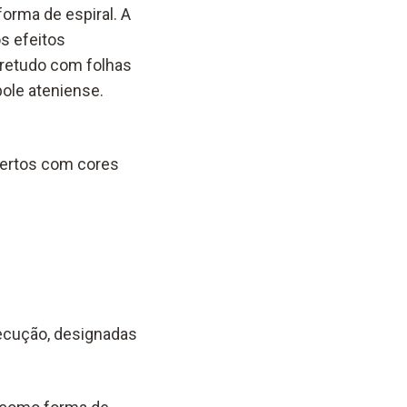
orma de espiral. A
os efeitos
bretudo com folhas
pole ateniense.
obertos com cores
xecução, designadas