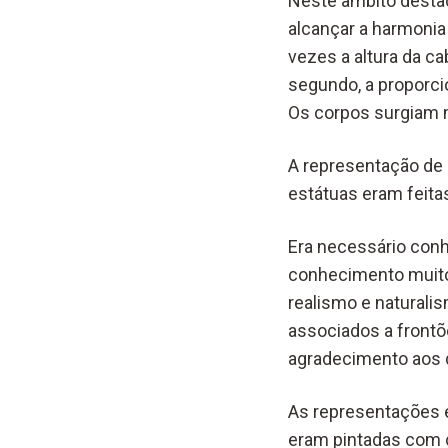
Neste âmbito destac
alcançar a harmonia 
vezes a altura da c
segundo, a proporcio
Os corpos surgiam 
A representação de 
estátuas eram feita
Era necessário con
conhecimento muito
realismo e natural
associados a frontõe
agradecimento aos 
As representações e
eram pintadas com 