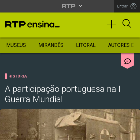
Entrar
MUSEUS
MIRANDÊS
LITORAL
AUTORES ES
HISTÓRIA
A participação portuguesa na I
Guerra Mundial