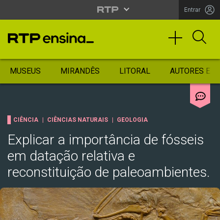
Entrar
MUSEUS
MIRANDÊS
LITORAL
AUTORES ES
CIÊNCIA
CIÊNCIAS NATURAIS
GEOLOGIA
Explicar a importância de fósseis
em datação relativa e
reconstituição de paleoambientes.