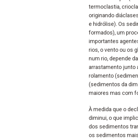
termoclastia, crioc
originando diáclase
e hidrólise). Os s
formados), um proce
importantes agente
rios, o vento ou os
num rio, depende da
arrastamento junto 
rolamento (sediment
(sedimentos da dim
maiores mas com fo
À medida que o decli
diminui, o que impl
dos sedimentos tra
os sedimentos mais 