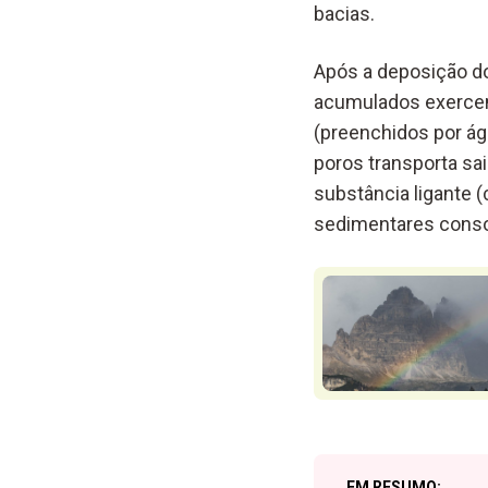
bacias.
Após a deposição d
acumulados exercem
(preenchidos por ág
poros transporta sa
substância ligante 
sedimentares conso
EM RESUMO: