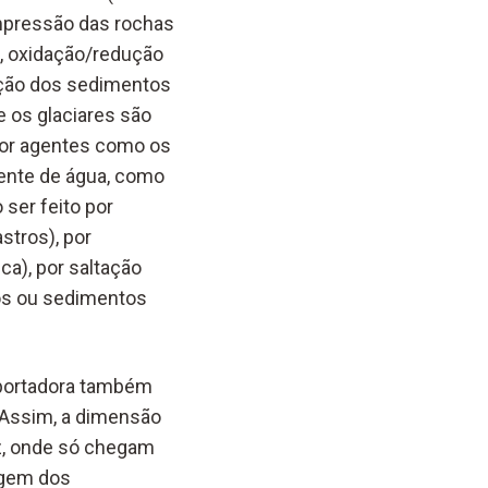
ompressão das rochas
o, oxidação/redução
oção dos sedimentos
 os glaciares são
por agentes como os
rente de água, como
ser feito por
stros), por
a), por saltação
os ou sedimentos
nsportadora também
. Assim, a dimensão
z, onde só chegam
ragem dos