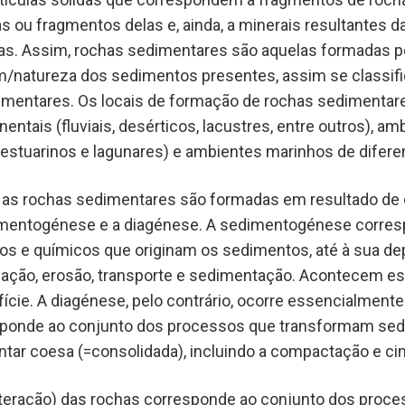
ou fragmentos delas e, ainda, a minerais resultantes da
guas. Assim, rochas sedimentares são aquelas formadas 
m/natureza dos sedimentos presentes, assim se classif
imentares. Os locais de formação de rochas sedimentare
ntais (fluviais, desérticos, lacustres, entre outros), am
 estuarinos e lagunares) e ambientes marinhos de difere
 as rochas sedimentares são formadas em resultado de 
imentogénese e a diagénese. A sedimentogénese corres
os e químicos que originam os sedimentos, até à sua de
ização, erosão, transporte e sedimentação. Acontecem 
ície. A diagénese, pelo contrário, ocorre essencialment
responde ao conjunto dos processos que transformam se
tar coesa (=consolidada), incluindo a compactação e ci
teração) das rochas corresponde ao conjunto dos proce