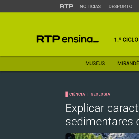
NOTÍCIAS
DESPORTO
1.º CICLO
MUSEUS
MIRANDÊ
CIÊNCIA
GEOLOGIA
Explicar caract
sedimentares 