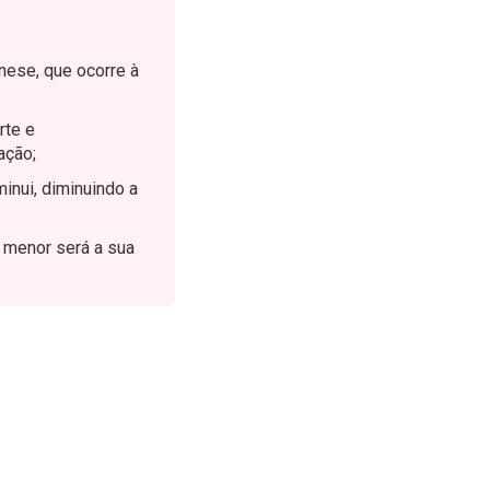
nese, que ocorre à
rte e
ação;
minui, diminuindo a
, menor será a sua