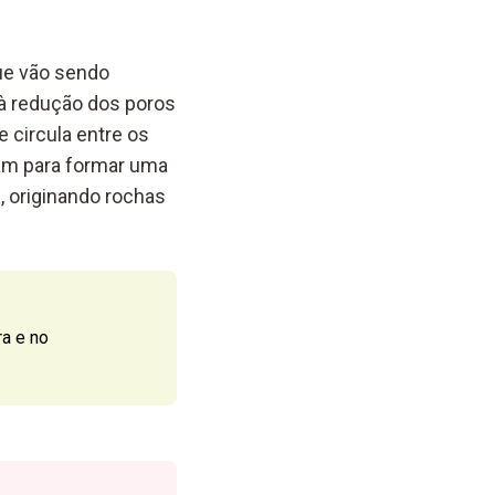
ue vão sendo
à redução dos poros
 circula entre os
tam para formar uma
, originando rochas
ra e no