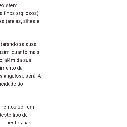
 existem
finos argilosos),
(areias, siltes e
lterando as suas
Assim, quanto mais
, além da sua
limento da
s anguloso será. A
icidade do
imentos sofrem
este tipo de
sedimentos nas