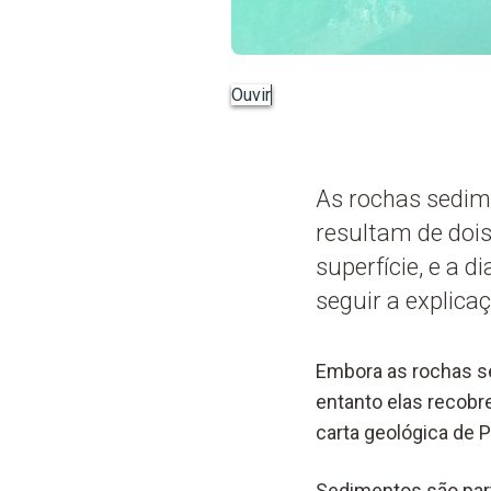
Ouvir
As rochas sedim
resultam de dois
superfície, e a 
seguir a explica
Embora as rochas se
entanto elas recobr
carta geológica de 
Sedimentos são part