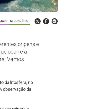
 CICLO
SECUNDÁRIO
rentes origens e
que ocorre à
fera. Vamos
 da litosfera, no
 A observação da
 e/ou minerais,