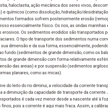
lastia, haloclastia, ação mecânica dos seres vivos, desc
s) e químicos (como dissolução, hidratação/desidrataçã
edimentos formados sofrem posteriormente erosão (rem
sso essencialmente físico. Os rios, as ondas marinhas e
s erosivos. Os sedimentos erodidos são transportados 
 glaciares. O tipo de transporte dos sedimentos numa cor
 sua dimensão e da sua forma, essencialmente, podendo 
ao fundo (sedimentos de grande dimensão, como os bala
os de grande dimensão com forma relativamente esféric
ensão das areias) e por suspensão (sedimentos argilos
rmas planares, como as micas).
ve do leito do rio diminui, a velocidade da corrente tra
ica a diminuição da capacidade de transporte da corrente
nsportados é cada vez menor desde a nascente até à fo
finos, pois a corrente é aqui mais fraca. Assim, a calib