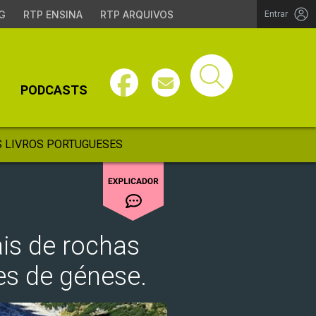
G
RTP ENSINA
RTP ARQUIVOS
Entrar
PODCASTS
 LIVROS PORTUGUESES
rais de rochas
s de génese.