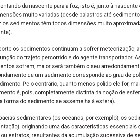
ntando da nascente para a foz, isto é, junto à nascente
nsões muito variadas (desde balastros até sedimentos 
z os sedimentos têm todos dimensões muito aproximadas 
ente).
porte os sedimentos continuam a sofrer meteorização, a
função do trajeto percorrido e do agente transportador. 
mentos sofrem, maior será também o seu arredondamento
dondamento de um sedimento corresponde ao grau de po
imento. Pelo contrário, quanto menos polido ele for, mai
ento é, pois, completamente distinta da noção de esfer
a forma do sedimento se assemelha à esfera).
acias sedimentares (os oceanos, por exemplo), os sed
tação), originando uma das características essenciais d
 ou estratos, resultantes da acumulação sucessiva de 