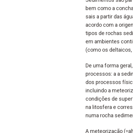
bem como a conchas 
sais a partir das á
acordo com a orige
tipos de rochas sed
em ambientes contine
(como os deltaicos,
De uma forma geral,
processos: a a sed
dos processos físic
incluindo a meteor
condições de superf
na litosfera e cor
numa rocha sedimen
A meteorização (=al