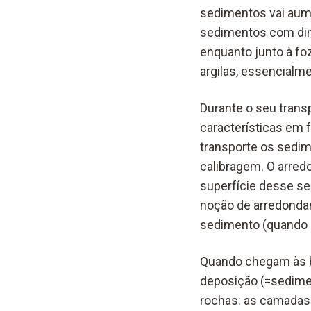
sedimentos vai aume
sedimentos com dime
enquanto junto à fo
argilas, essencialm
Durante o seu trans
características em 
transporte os sedi
calibragem. O arre
superfície desse sed
noção de arredondam
sedimento (quando 
Quando chegam às b
deposição (=sedimen
rochas: as camadas