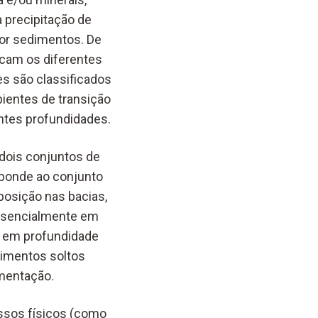
 precipitação de
por sedimentos. De
icam os diferentes
s são classificados
bientes de transição
ntes profundidades.
dois conjuntos de
ponde ao conjunto
posição nas bacias,
essencialmente em
e em profundidade
dimentos soltos
mentação.
ssos físicos (como