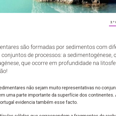
3.º
entares são formadas por sedimentos com dife
 conjuntos de processos: a sedimentogénese, 
diagénese, que ocorre em profundidade na litos
ção!
dimentares não sejam muito representativas no conjunto
em uma parte importante da superfície dos continentes.
Portugal evidencia também esse facto.
ículas sólidas que correspondem a fragmentos de rocha