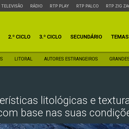
TELEVISÃO
RÁDIO
RTP PLAY
RTP PALCO
RTP ZIG ZA
2.º CICLO
3.º CICLO
SECUNDÁRIO
TEMAS
S
LITORAL
AUTORES ESTRANGEIROS
GRANDES
erísticas litológicas e textu
com base nas suas condiçõe