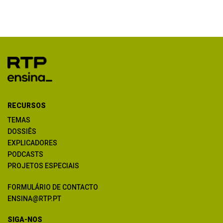
RECURSOS
TEMAS
DOSSIÊS
EXPLICADORES
PODCASTS
PROJETOS ESPECIAIS
FORMULÁRIO DE CONTACTO
ENSINA@RTP.PT
SIGA-NOS