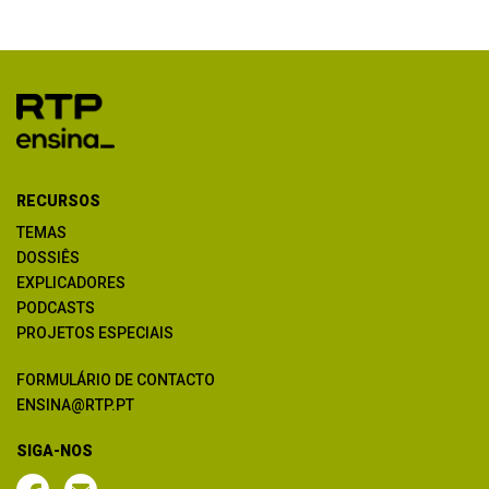
RECURSOS
TEMAS
DOSSIÊS
EXPLICADORES
PODCASTS
PROJETOS ESPECIAIS
FORMULÁRIO DE CONTACTO
ENSINA@RTP.PT
SIGA-NOS