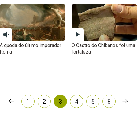
A queda do último imperador
O Castro de Chibanes foi uma
Roma
fortaleza
1
2
3
4
5
6