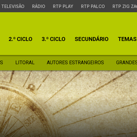
TELEVISÃO
RÁDIO
RTP PLAY
RTP PALCO
RTP ZIG ZA
2.º CICLO
3.º CICLO
SECUNDÁRIO
TEMAS
S
LITORAL
AUTORES ESTRANGEIROS
GRANDES