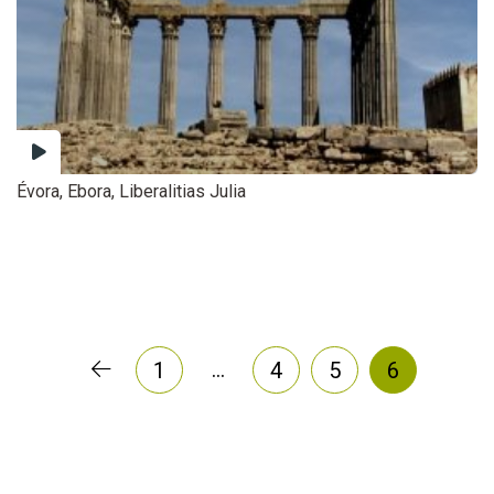
Évora, Ebora, Liberalitias Julia
…
1
4
5
6