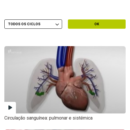
Escolher Ciclo
Filtrar por Ciclo
OK
Circulação sanguínea: pulmonar e sistémica