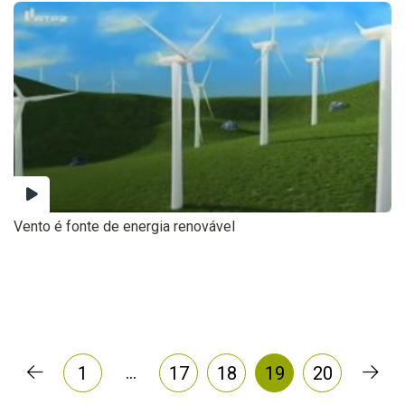
Vento é fonte de energia renovável
…
1
17
18
19
20