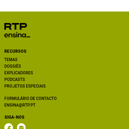
RECURSOS
TEMAS
DOSSIÊS
EXPLICADORES
PODCASTS
PROJETOS ESPECIAIS
FORMULÁRIO DE CONTACTO
ENSINA@RTP.PT
SIGA-NOS