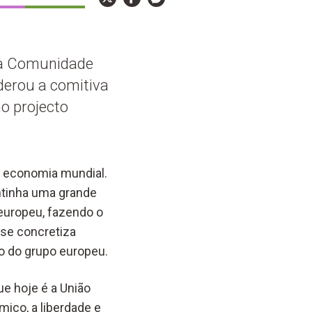
 à Comunidade
derou a comitiva
o projecto
a economia mundial.
antinha uma grande
europeu, fazendo o
se concretiza
o do grupo europeu.
e hoje é a União
ico, a liberdade e