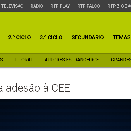
TELEVISÃO
RÁDIO
RTP PLAY
RTP PALCO
RTP ZIG ZA
2.º CICLO
3.º CICLO
SECUNDÁRIO
TEMAS
S
LITORAL
AUTORES ESTRANGEIROS
GRANDES
da adesão à CEE