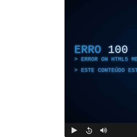
ERRO
100
ERROR ON HTML5 M
ESTE CONTEÚDO ES