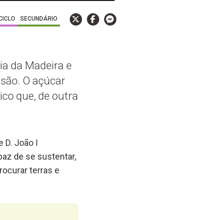
 CICLO
SECUNDÁRIO
ria da Madeira e
nsão. O açúcar
co que, de outra
 D. João I
paz de se sustentar,
ocurar terras e