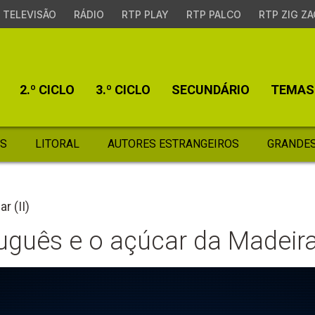
TELEVISÃO
RÁDIO
RTP PLAY
RTP PALCO
RTP ZIG ZA
2.º CICLO
3.º CICLO
SECUNDÁRIO
TEMAS
S
LITORAL
AUTORES ESTRANGEIROS
GRANDES
r (II)
uguês e o açúcar da Madeir