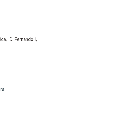
ica
D. Fernando I
ira