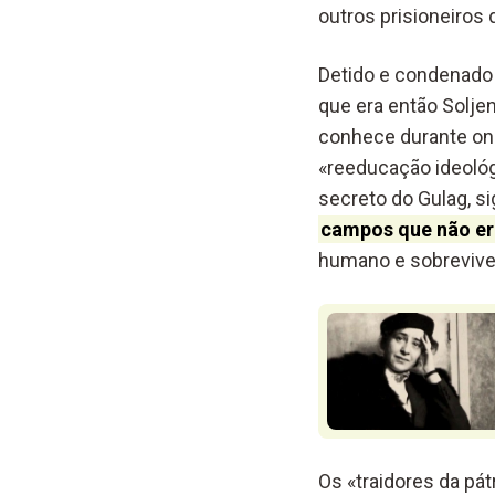
outros prisioneiros
Detido e condenado 
que era então Soljen
conhece durante onz
«reeducação ideológi
secreto do Gulag, s
campos que não er
humano e sobrevive
Os «traidores da pá