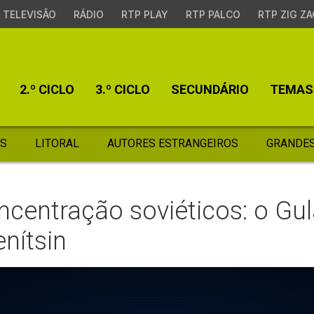
TELEVISÃO
RÁDIO
RTP PLAY
RTP PALCO
RTP ZIG ZA
2.º CICLO
3.º CICLO
SECUNDÁRIO
TEMAS
S
LITORAL
AUTORES ESTRANGEIROS
GRANDES
centração soviéticos: o Gul
enítsin