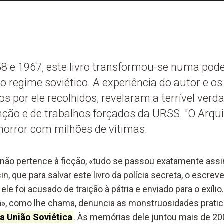
58 e 1967, este livro transformou-se numa po
o regime soviético. A experiência do autor e 
os por ele recolhidos, revelaram a terrível verd
ção e de trabalhos forçados da URSS. "O Arqui
horror com milhões de vítimas.
 não pertence à ficção, «tudo se passou exatamente assi
in, que para salvar este livro da polícia secreta, o escrev
 ele foi acusado de traição à pátria e enviado para o exíli
ria», como lhe chama, denuncia as monstruosidades prati
a União Soviética
. Às memórias dele juntou mais de 2