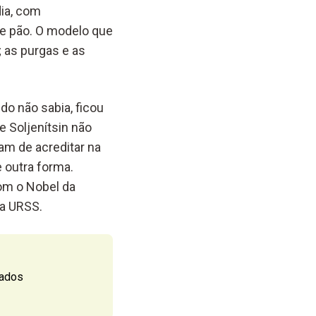
dia, com
de pão. O modelo que
 as purgas e as
do não sabia, ficou
e Soljenítsin não
am de acreditar na
 outra forma.
com o Nobel da
da URSS.
tados