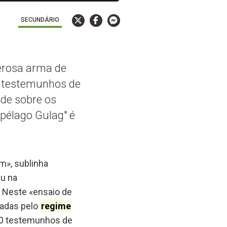
SECUNDÁRIO
derosa arma de
os testemunhos de
ade sobre os
pélago Gulag" é
m», sublinha
eu na
o. Neste «ensaio de
cadas pelo
regime
00 testemunhos de