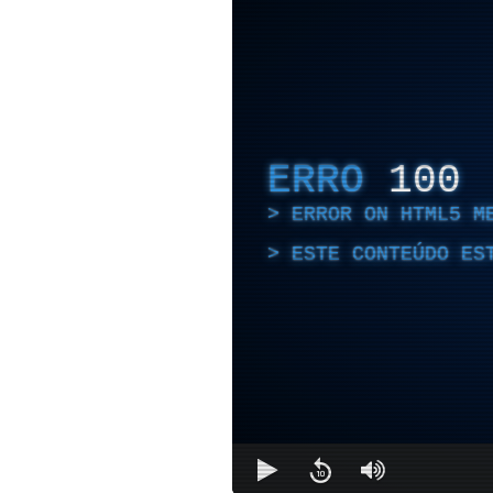
ERRO
100
ERROR ON HTML5 M
ESTE CONTEÚDO ES