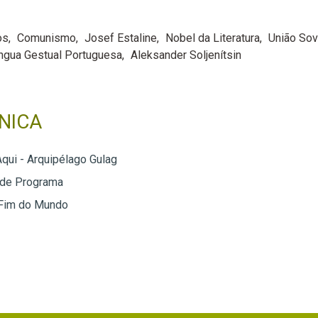
os
Comunismo
Josef Estaline
Nobel da Literatura
União Sov
ngua Gestual Portuguesa
Aleksander Soljenítsin
NICA
Aqui - Arquipélago Gulag
 de Programa
 Fim do Mundo