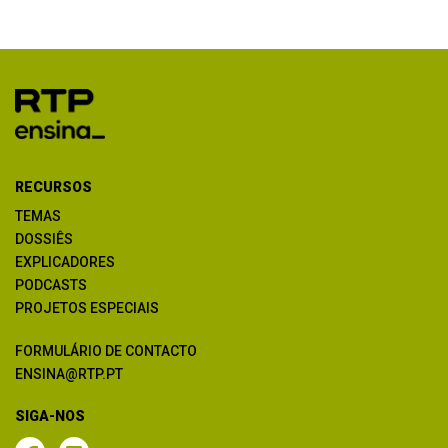
RECURSOS
TEMAS
DOSSIÊS
EXPLICADORES
PODCASTS
PROJETOS ESPECIAIS
FORMULÁRIO DE CONTACTO
ENSINA@RTP.PT
SIGA-NOS