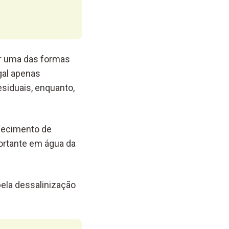
er uma das formas
gal apenas
siduais, enquanto,
efecimento de
portante em água da
ela dessalinização