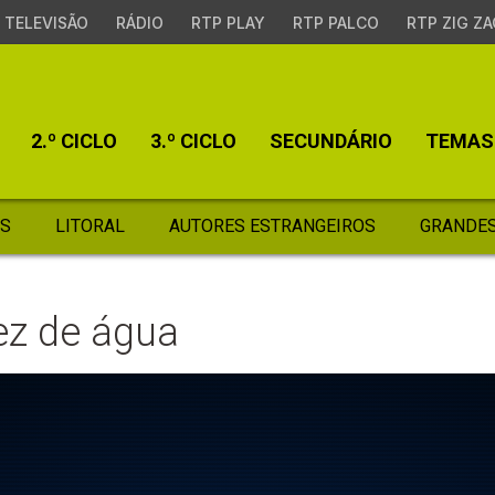
TELEVISÃO
RÁDIO
RTP PLAY
RTP PALCO
RTP ZIG ZA
2.º CICLO
3.º CICLO
SECUNDÁRIO
TEMAS
S
LITORAL
AUTORES ESTRANGEIROS
GRANDES
ez de água