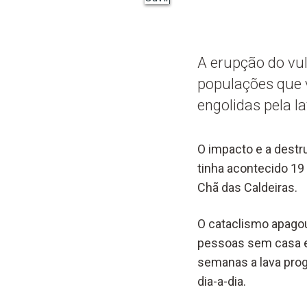
A erupção do vu
populações que v
engolidas pela l
O impacto e a destr
tinha acontecido 19
Chã das Caldeiras.
O cataclismo apago
pessoas sem casa e
semanas a lava prog
dia-a-dia.