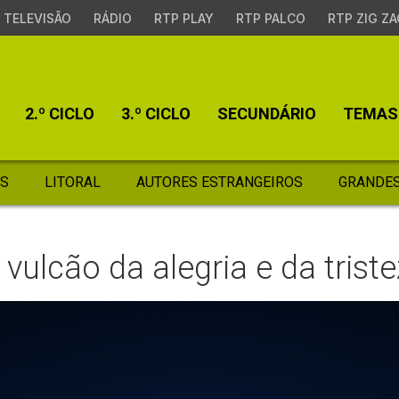
TELEVISÃO
RÁDIO
RTP PLAY
RTP PALCO
RTP ZIG ZA
2.º CICLO
3.º CICLO
SECUNDÁRIO
TEMAS
S
LITORAL
AUTORES ESTRANGEIROS
GRANDES
 vulcão da alegria e da trist