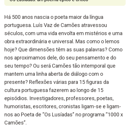
Há 500 anos nascia o poeta
maior
da língua
portuguesa
.
Luís Vaz de Camões atravessou
séculos,
com uma vida envolta em mistérios e um
a
obra
extraordinária e universal.
Mas c
omo o lemos
hoje? Que dimensões
têm
as suas palavras? Como
nos aproximamos de
le
, do seu pensamento
e do
seu tempo?
Ou
será
Camões tão intemporal que
mantem uma linha
aberta de diálogo com o
presente?
Reflexões várias para
15
figuras da
cultura portuguesa fazerem ao longo de 15
episódios. Investigadores,
professores,
poetas,
humoristas,
escritores,
cronistas
ligam-se e ligam-
nos
ao
Poeta
de “Os Lusíadas”
no programa
“1000 x
Camões”
.