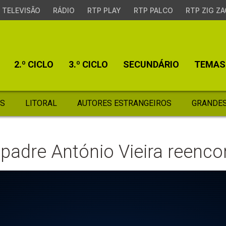
TELEVISÃO
RÁDIO
RTP PLAY
RTP PALCO
RTP ZIG ZA
2.º CICLO
3.º CICLO
SECUNDÁRIO
TEMAS
S
LITORAL
AUTORES ESTRANGEIROS
GRANDES
padre António Vieira reenco