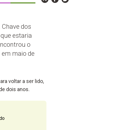
A Chave dos
e que estaria
encontrou o
o em maio de
 voltar a ser lido,
de dois anos.
ndo