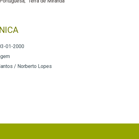
 Portuguesa
Terra de Miranda
NICA
03-01-2000
agem
Santos / Norberto Lopes