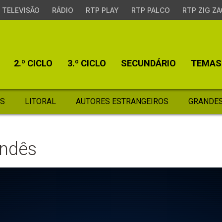
TELEVISÃO
RÁDIO
RTP PLAY
RTP PALCO
RTP ZIG ZA
2.º CICLO
3.º CICLO
SECUNDÁRIO
TEMAS
S
LITORAL
AUTORES ESTRANGEIROS
GRANDES
andês