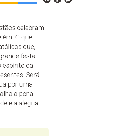
istãos celebram
elém. O que
tólicos que,
grande festa.
espírito da
resentes. Será
cada por uma
valha a pena
de e a alegria