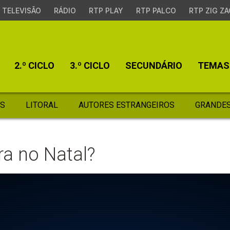
TELEVISÃO
RÁDIO
RTP PLAY
RTP PALCO
RTP ZIG ZA
2.º CICLO
3.º CICLO
SECUNDÁRIO
TEMAS
S
LITORAL
AUTORES ESTRANGEIROS
GRANDES
ra no Natal?