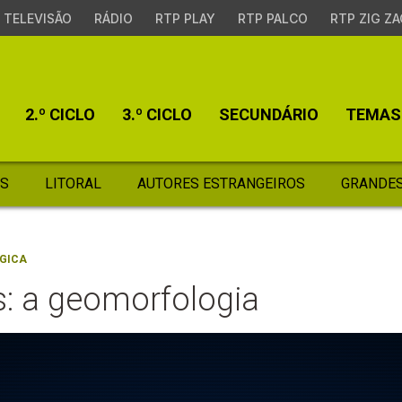
TELEVISÃO
RÁDIO
RTP PLAY
RTP PALCO
RTP ZIG ZA
2.º CICLO
3.º CICLO
SECUNDÁRIO
TEMAS
S
LITORAL
AUTORES ESTRANGEIROS
GRANDES
GICA
s: a geomorfologia