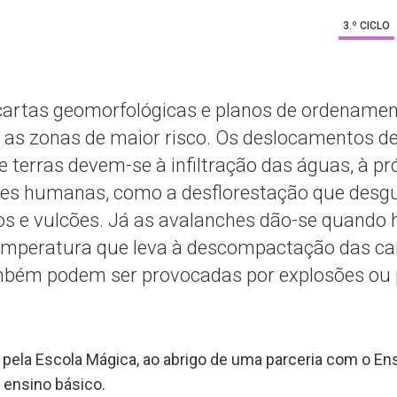
3.º CICLO
artas geomorfológicas e planos de ordenamento
 as zonas de maior risco. Os deslocamentos d
 terras devem-se à infiltração das águas, à pr
ções humanas, como a desflorestação que desg
mos e vulcões. Já as avalanches dão-se quando
emperatura que leva à descompactação das c
mbém podem ser provocadas por explosões ou
pela Escola Mágica, ao abrigo de uma parceria com o Ens
 ensino básico.