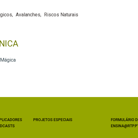
gicos
Avalanches
Riscos Naturais
NICA
 Mágica
PLICADORES
PROJETOS ESPECIAIS
FORMULÁRIO D
DCASTS
ENSINA@RTP.P