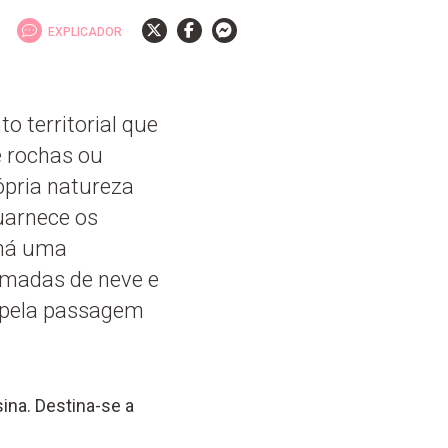
EXPLICADOR
 territorial que
e rochas ou
ópria natureza
uarnece os
 há uma
amadas de neve e
 pela passagem
ina. Destina-se a