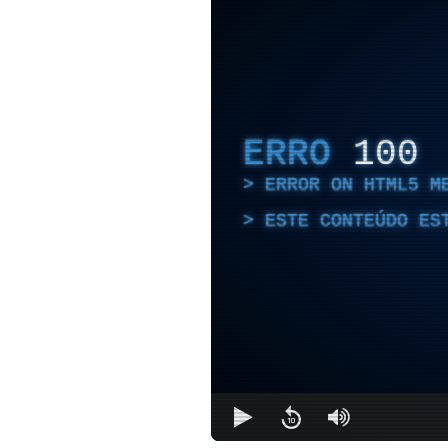
ERRO
100
ERROR ON HTML5 M
ESTE CONTEÚDO ES