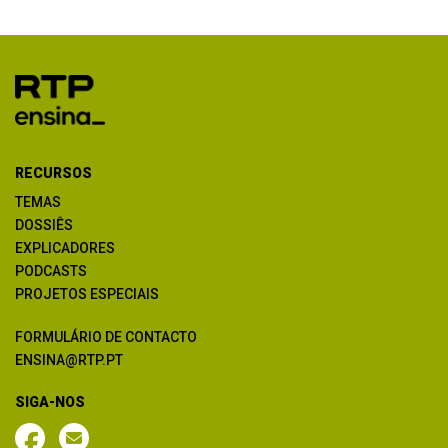
RECURSOS
TEMAS
DOSSIÊS
EXPLICADORES
PODCASTS
PROJETOS ESPECIAIS
FORMULÁRIO DE CONTACTO
ENSINA@RTP.PT
SIGA-NOS