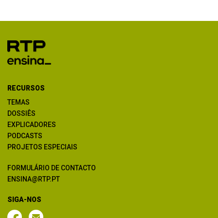
RECURSOS
TEMAS
DOSSIÊS
EXPLICADORES
PODCASTS
PROJETOS ESPECIAIS
FORMULÁRIO DE CONTACTO
ENSINA@RTP.PT
SIGA-NOS