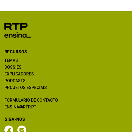
RECURSOS
TEMAS
DOSSIÊS
EXPLICADORES
PODCASTS
PROJETOS ESPECIAIS
FORMULÁRIO DE CONTACTO
ENSINA@RTP.PT
SIGA-NOS