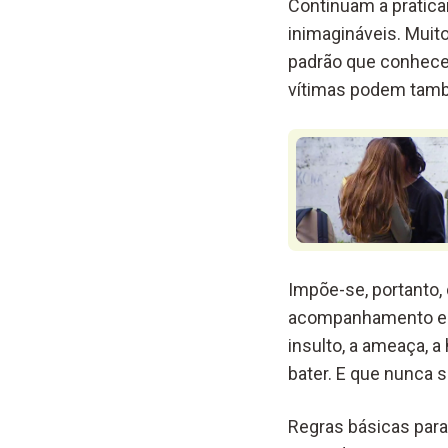
Continuam a praticar
inimagináveis. Muit
padrão que conhecem
vítimas podem tamb
Impõe-se, portanto,
acompanhamento espe
insulto, a ameaça, 
bater. E que nunca 
Regras básicas par