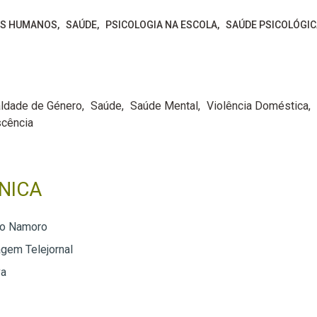
OS HUMANOS
SAÚDE
PSICOLOGIA NA ESCOLA
SAÚDE PSICOLÓGIC
aldade de Género
Saúde
Saúde Mental
Violência Doméstica
scência
NICA
no Namoro
gem Telejornal
va