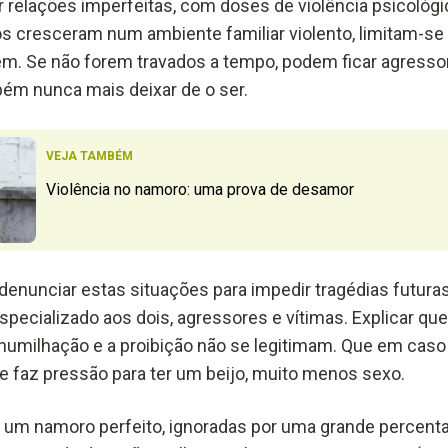
 relações imperfeitas, com doses de violência psicológic
os cresceram num ambiente familiar violento, limitam-se 
. Se não forem travados a tempo, podem ficar agressore
ém nunca mais deixar de o ser.
VEJA TAMBÉM
Violência no namoro: uma prova de desamor
 denunciar estas situações para impedir tragédias futura
cializado aos dois, agressores e vítimas. Explicar que
a humilhação e a proibição não se legitimam. Que em cas
se faz pressão para ter um beijo, muito menos sexo.
a um namoro perfeito, ignoradas por uma grande percen