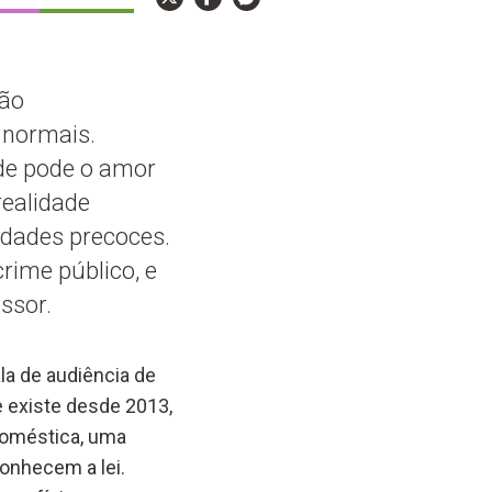
são
 normais.
de pode o amor
ealidade
idades precoces.
rime público, e
ssor.
la de audiência de
e existe desde 2013,
 doméstica, uma
onhecem a lei.