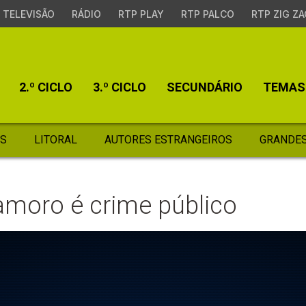
TELEVISÃO
RÁDIO
RTP PLAY
RTP PALCO
RTP ZIG ZA
2.º CICLO
3.º CICLO
SECUNDÁRIO
TEMAS
S
LITORAL
AUTORES ESTRANGEIROS
GRANDES
amoro é crime público