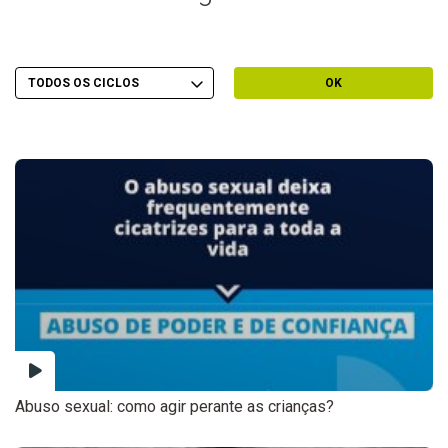
Escolher Ciclo
Filtrar por Ciclo
OK
Abuso sexual: como agir perante as crianças?