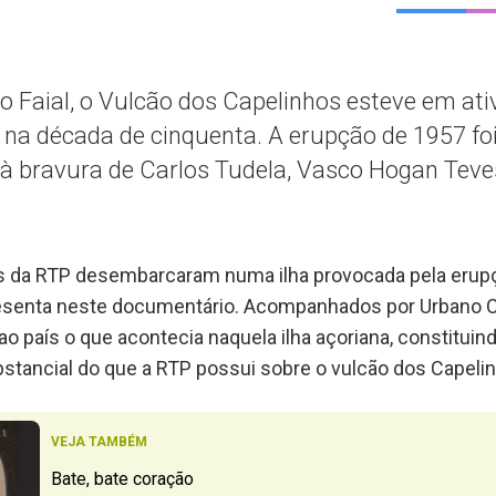
do Faial, o Vulcão dos Capelinhos esteve em at
 na década de cinquenta. A erupção de 1957 f
 à bravura de Carlos Tudela, Vasco Hogan Teve
is da RTP desembarcaram numa ilha provocada pela erupç
esenta neste documentário. Acompanhados por Urbano Ca
ao país o que acontecia naquela ilha açoriana, constitui
stancial do que a RTP possui sobre o vulcão dos Capeli
VEJA TAMBÉM
Bate, bate coração