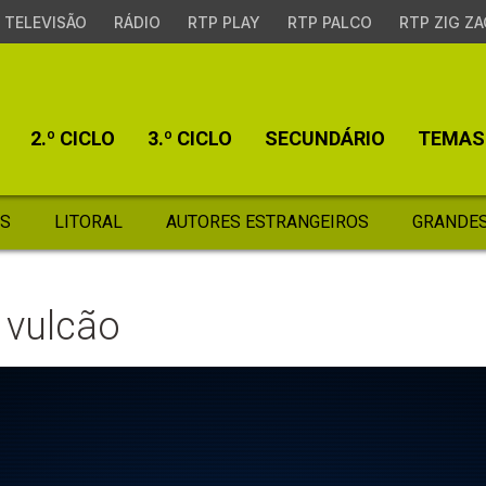
TELEVISÃO
RÁDIO
RTP PLAY
RTP PALCO
RTP ZIG ZA
2.º CICLO
3.º CICLO
SECUNDÁRIO
TEMAS
S
LITORAL
AUTORES ESTRANGEIROS
GRANDES
 vulcão