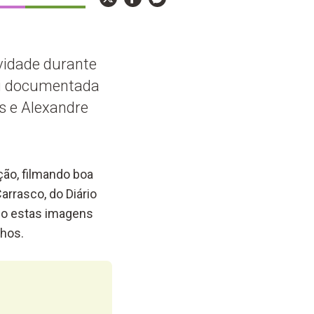
ividade durante
oi documentada
s e Alexandre
ão, filmando boa
rrasco, do Diário
ndo estas imagens
nhos.