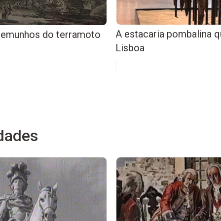
A estacaria pombalina q
stemunhos do terramoto
Lisboa
dades