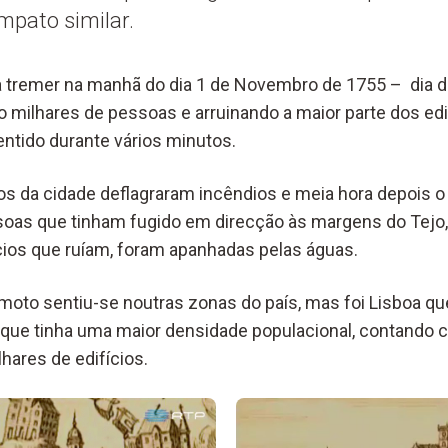
mpato similar.
a tremer na manhã do dia 1 de Novembro de 1755 – dia 
milhares de pessoas e arruinando a maior parte dos edifí
ntido durante vários minutos.
s da cidade deflagraram incêndios e meia hora depois o r
soas que tinham fugido em direcção às margens do Tejo
cios que ruíam, foram apanhadas pelas águas.
amoto sentiu-se noutras zonas do país, mas foi Lisboa qu
orque tinha uma maior densidade populacional, contando c
lhares de edifícios.