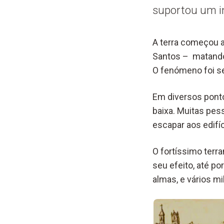
suportou um i
A terra começou 
Santos – matando 
O fenómeno foi se
Em diversos ponto
baixa. Muitas pes
escapar aos edifí
O fortíssimo terr
seu efeito, até p
almas, e vários mi