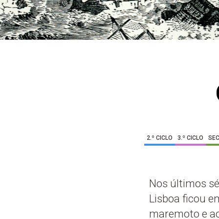
2.º CICLO
3.º CICLO
SE
Nos últimos séc
Lisboa ficou e
maremoto e aos