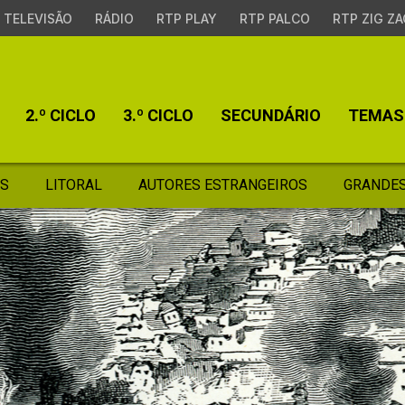
TELEVISÃO
RÁDIO
RTP PLAY
RTP PALCO
RTP ZIG ZA
2.º CICLO
3.º CICLO
SECUNDÁRIO
TEMAS
S
LITORAL
AUTORES ESTRANGEIROS
GRANDES