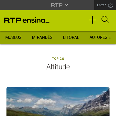
Entrar
MUSEUS
MIRANDÊS
LITORAL
AUTORES ES
TÓPICO
Altitude