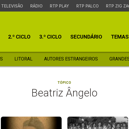
TELEVISÃO
RÁDIO
RTP PLAY
RTP PALCO
RTP ZIG ZA
2.º CICLO
3.º CICLO
SECUNDÁRIO
TEMAS
S
LITORAL
AUTORES ESTRANGEIROS
GRANDES
TÓPICO
Beatriz Ângelo