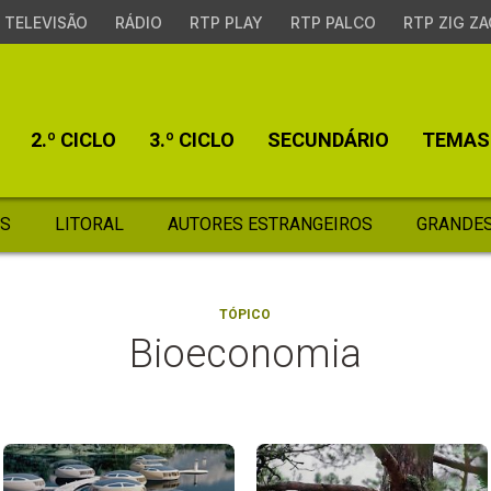
TELEVISÃO
RÁDIO
RTP PLAY
RTP PALCO
RTP ZIG ZA
2.º CICLO
3.º CICLO
SECUNDÁRIO
TEMAS
S
LITORAL
AUTORES ESTRANGEIROS
GRANDES
TÓPICO
Bioeconomia