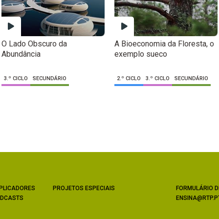
O Lado Obscuro da
A Bioeconomia da Floresta, o
Abundância
exemplo sueco
3.º CICLO
SECUNDÁRIO
2.º CICLO
3.º CICLO
SECUNDÁRIO
PLICADORES
PROJETOS ESPECIAIS
FORMULÁRIO D
DCASTS
ENSINA@RTP.P