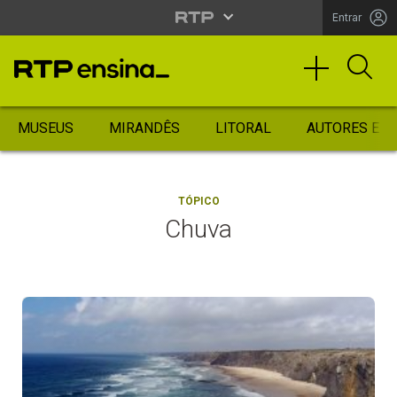
Entrar
MUSEUS
MIRANDÊS
LITORAL
AUTORES ES
TÓPICO
Chuva