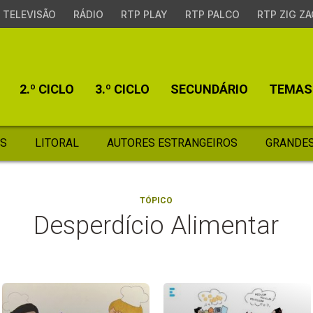
TELEVISÃO
RÁDIO
RTP PLAY
RTP PALCO
RTP ZIG ZA
2.º CICLO
3.º CICLO
SECUNDÁRIO
TEMAS
S
LITORAL
AUTORES ESTRANGEIROS
GRANDES
TÓPICO
Desperdício Alimentar