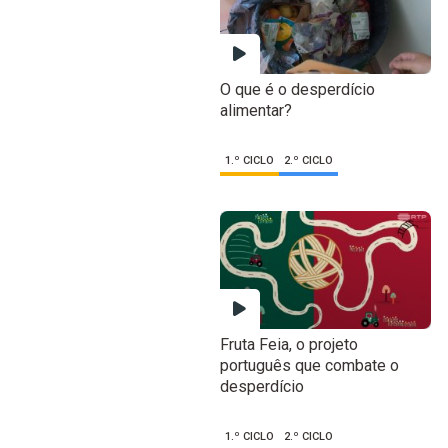
O que é o desperdício
alimentar?
1.º CICLO
2.º CICLO
Fruta Feia, o projeto
português que combate o
desperdício
1.º CICLO
2.º CICLO