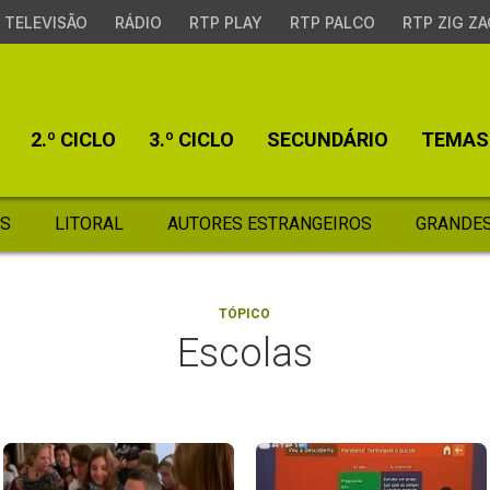
TELEVISÃO
RÁDIO
RTP PLAY
RTP PALCO
RTP ZIG ZA
2.º CICLO
3.º CICLO
SECUNDÁRIO
TEMAS
S
LITORAL
AUTORES ESTRANGEIROS
GRANDES
TÓPICO
Escolas