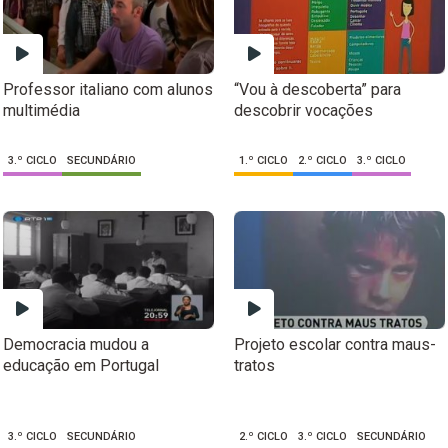
Professor italiano com alunos
“Vou à descoberta” para
multimédia
descobrir vocações
3.º CICLO
SECUNDÁRIO
1.º CICLO
2.º CICLO
3.º CICLO
Democracia mudou a
Projeto escolar contra maus-
educação em Portugal
tratos
3.º CICLO
SECUNDÁRIO
2.º CICLO
3.º CICLO
SECUNDÁRIO