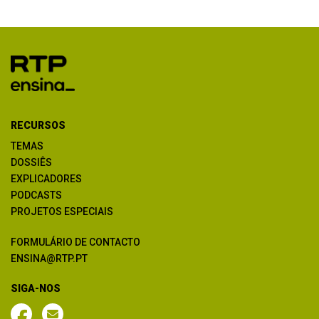
RECURSOS
TEMAS
DOSSIÊS
EXPLICADORES
PODCASTS
PROJETOS ESPECIAIS
FORMULÁRIO DE CONTACTO
ENSINA@RTP.PT
SIGA-NOS