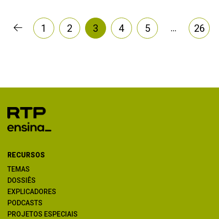
…
1
2
3
4
5
26
RECURSOS
TEMAS
DOSSIÊS
EXPLICADORES
PODCASTS
PROJETOS ESPECIAIS