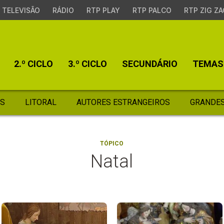
TELEVISÃO
RÁDIO
RTP PLAY
RTP PALCO
RTP ZIG ZA
2.º CICLO
3.º CICLO
SECUNDÁRIO
TEMAS
S
LITORAL
AUTORES ESTRANGEIROS
GRANDES
TÓPICO
Natal