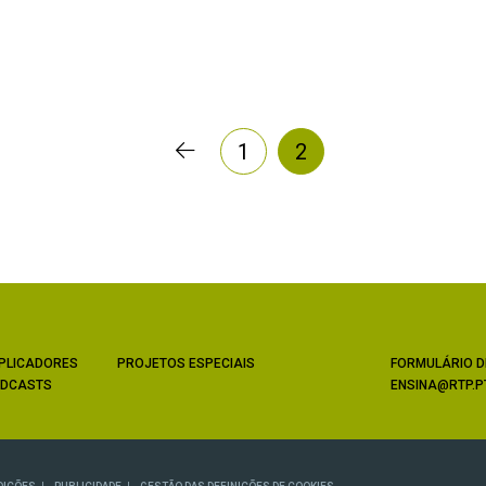
1
2
PLICADORES
PROJETOS ESPECIAIS
FORMULÁRIO D
DCASTS
ENSINA@RTP.P