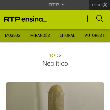
Entrar
MUSEUS
MIRANDÊS
LITORAL
AUTORES ES
TÓPICO
Neolítico