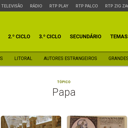
TELEVISÃO
RÁDIO
RTP PLAY
RTP PALCO
RTP ZIG ZA
2.º CICLO
3.º CICLO
SECUNDÁRIO
TEMAS
S
LITORAL
AUTORES ESTRANGEIROS
GRANDES
TÓPICO
Papa