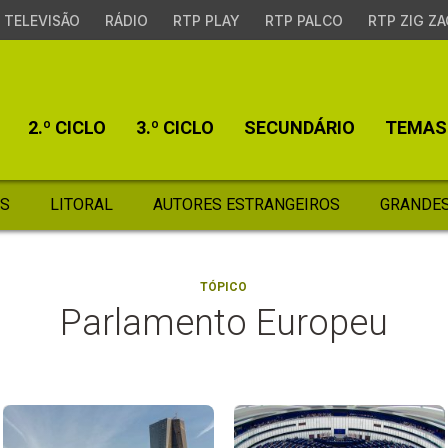
TELEVISÃO
RÁDIO
RTP PLAY
RTP PALCO
RTP ZIG ZA
2.º CICLO
3.º CICLO
SECUNDÁRIO
TEMAS
S
LITORAL
AUTORES ESTRANGEIROS
GRANDES
TÓPICO
Parlamento Europeu