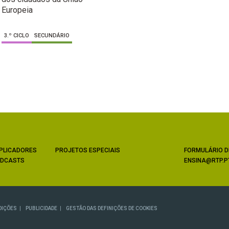
Europeia
3.º CICLO
SECUNDÁRIO
PLICADORES
PROJETOS ESPECIAIS
FORMULÁRIO D
DCASTS
ENSINA@RTP.P
DIÇÕES
PUBLICIDADE
GESTÃO DAS DEFINIÇÕES DE COOKIES