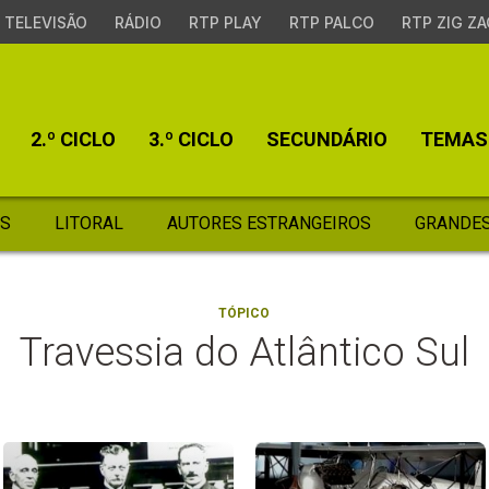
TELEVISÃO
RÁDIO
RTP PLAY
RTP PALCO
RTP ZIG ZA
2.º CICLO
3.º CICLO
SECUNDÁRIO
TEMAS
S
LITORAL
AUTORES ESTRANGEIROS
GRANDES
TÓPICO
Travessia do Atlântico Sul