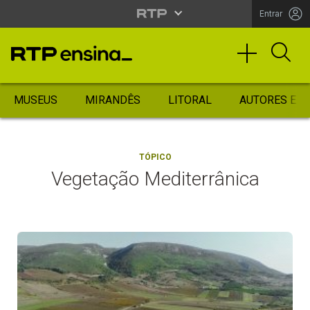
Entrar
MUSEUS
MIRANDÊS
LITORAL
AUTORES ES
TÓPICO
Vegetação Mediterrânica